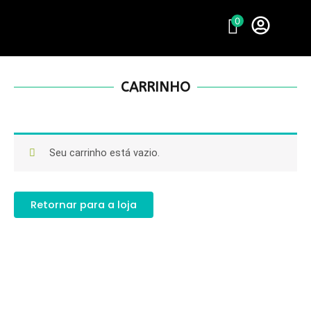
Ir
0
para
o
conteúdo
CARRINHO
Seu carrinho está vazio.
Retornar para a loja