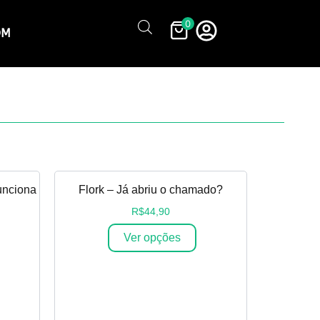
0
OM
unciona
Flork – Já abriu o chamado?
R$
44,90
Ver opções