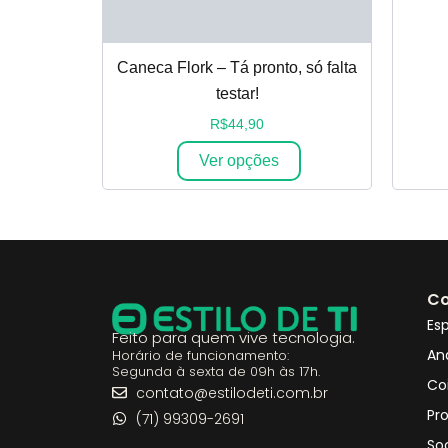
Caneca Flork – Tá pronto, só falta
testar!
R$
44,90
Ver opções
Co
Esp
Feito para quem vive tecnologia.
An
Horário de funcionamento:
Segunda à sexta de 09h às 17h.
Co
contato@estilodeti.com.br
Pr
(71) 99309-2691
So