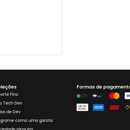
leções
Formas de pagament
orte Fino
a Tech Dev
isa de Dev
ograme como uma garota
ciedade pinguim