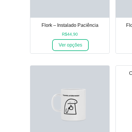
Flork – Instalado Paciência
Fl
R$
44,90
Ver opções
C