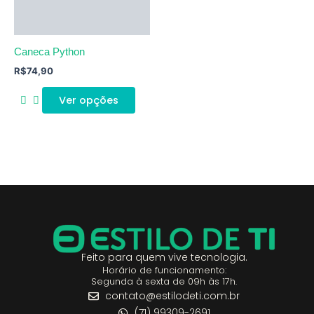
Caneca Python
R$
74,90
Ver opções
Feito para quem vive tecnologia.
Horário de funcionamento:
Segunda à sexta de 09h às 17h.
contato@estilodeti.com.br
(71) 99309-2691