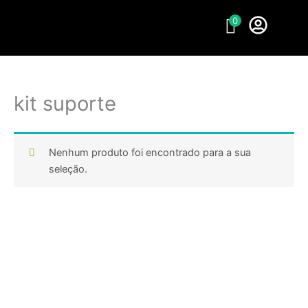
Ir
0
para
o
conteúdo
kit suporte
Nenhum produto foi encontrado para a sua
seleção.