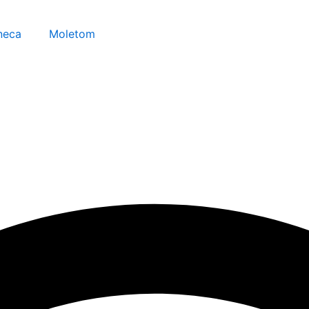
neca
Moletom