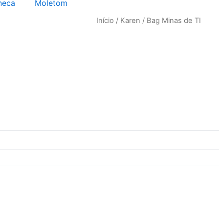
neca
Moletom
Início
/
Karen
/ Bag Minas de TI