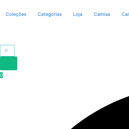
Pesquisar
Ir
produtos
para
Coleções
Categorias
Loja
Camisa
Ca
o
conteúdo
0