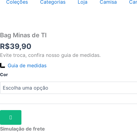
Coleções
Categorias
Loja
Camisa
Ca
Bag
Minas
de
TI
Bag Minas de TI
quantidade
R$
39,90
Evite troca, confira nosso guia de medidas.
Guia de medidas
Cor
Simulação de frete