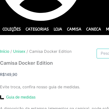
COLEÇÕES
CATEGORIAS
LOJA
CAMISA
CANECA
M
/
/ Camisa Docker Edition
Pesquis
Início
Unisex
produto
Camisa Docker Edition
R$
149,90
Evite troca, confira nosso guia de medidas.
Guia de medidas
A disposição da estampa (elementos na camisa), pode so