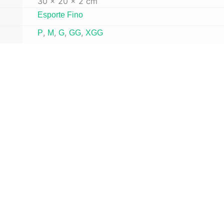
30 × 20 × 2 cm
Esporte Fino
,
,
,
,
P
M
G
GG
XGG