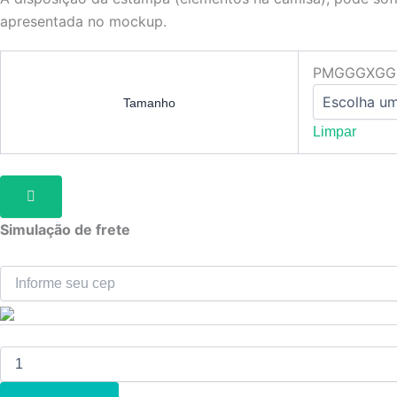
apresentada no mockup.
P
M
G
GG
XGG
Tamanho
Limpar
Simulação de frete