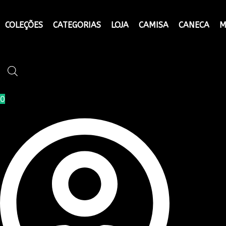
Camisa
Ir
Docker
para
COLEÇÕES
CATEGORIAS
LOJA
CAMISA
CANECA
M
Edition
o
quantidade
conteúdo
0