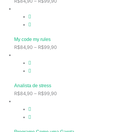
R$
84,90
–
R$
99,90
My code my rules
R$
84,90
–
R$
99,90
Analista de stress
R$
84,90
–
R$
99,90
Programe Como uma Garota