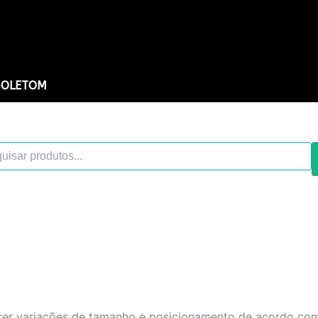
OLETOM
ar
s
frer variações de tamanho e posicionamento de acordo co