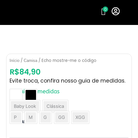
Ir
0
para
o
conteúdo
/
/ Echo mostre-me o código
Início
Camisa
R$
84,90
Evite troca, confira nosso guia de medidas.
Guia de medidas
Echo
Cor
mostre-
Baby Look
Clássica
Modelo
me
o
P
M
G
GG
XGG
Tamanho
código
quantidade