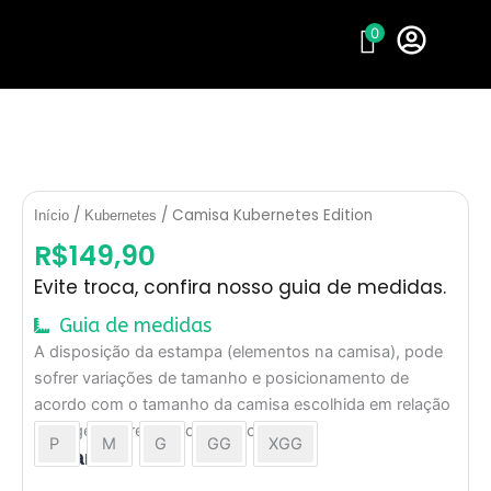
Ir
0
para
o
conteúdo
/
/ Camisa Kubernetes Edition
Início
Kubernetes
R$
149,90
Evite troca, confira nosso guia de medidas.
Guia de medidas
A disposição da estampa (elementos na camisa), pode
sofrer variações de tamanho e posicionamento de
acordo com o tamanho da camisa escolhida em relação
à imagem apresentada no mockup.
P
M
G
GG
XGG
Camisa
Tamanho
Kubernetes