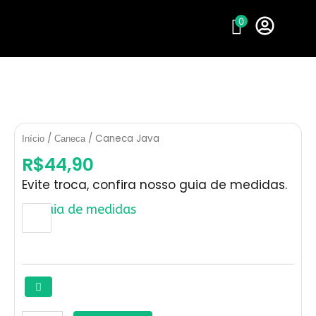
Ir
0
para
o
conteúdo
/
/ Caneca Java
Início
Caneca
R$
44,90
Evite troca, confira nosso guia de medidas.
Guia de medidas
Caneca
Cor
Java
quantidade