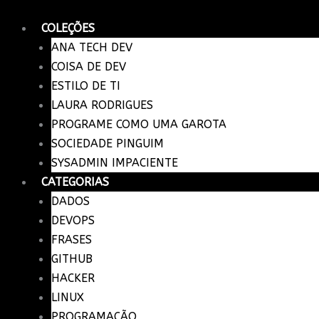
Caneca
Ir
Kubernetes
para
COLEÇÕES
quantidade
o
ANA TECH DEV
conteúdo
COISA DE DEV
ESTILO DE TI
LAURA RODRIGUES
PROGRAME COMO UMA GAROTA
SOCIEDADE PINGUIM
SYSADMIN IMPACIENTE
CATEGORIAS
DADOS
DEVOPS
FRASES
GITHUB
HACKER
LINUX
PROGRAMAÇÃO