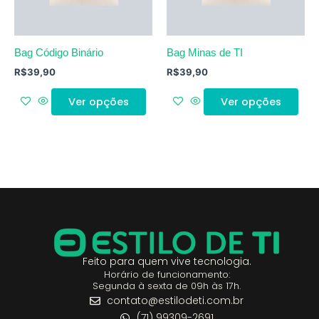
Bag Código Binário
Bag Minas de TI
R$
39,90
R$
39,90
Ver opções
Ver opções
Feito para quem vive tecnologia.
Horário de funcionamento:
Segunda à sexta de 09h às 17h.
contato@estilodeti.com.br
(71) 99309-2691