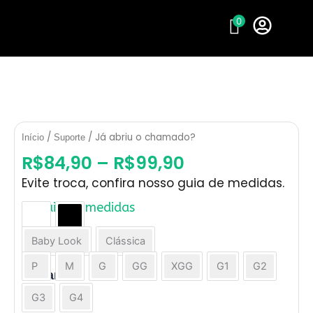
Ir
0
para
o
conteúdo
/
/ Já abriu o chamado?
Início
Suporte
R$
84,90
–
R$
99,90
Evite troca, confira nosso guia de medidas.
Guia de medidas
Já
Cor
abriu
Baby Look
Clássica
Modelo
o
chamado?
P
M
G
GG
XGG
G1
G2
Tamanho
quantidade
G3
G4