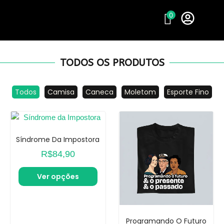
Ir
0
para
o
conteúdo
TODOS OS PRODUTOS
Todos
Camisa
Caneca
Moletom
Esporte Fino
Síndrome Da Impostora
R$
84,90
Ver opções
Programando O Futuro