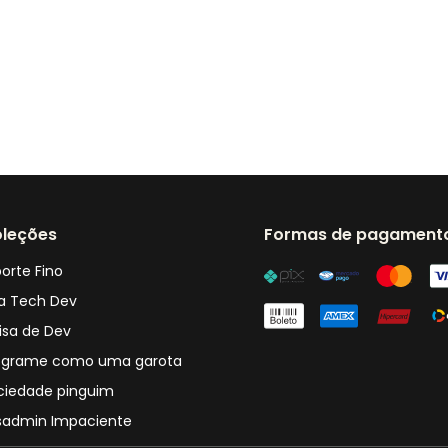
leções
Formas de pagament
orte Fino
a Tech Dev
isa de Dev
ograme como uma garota
ciedade pinguim
sadmin Impaciente