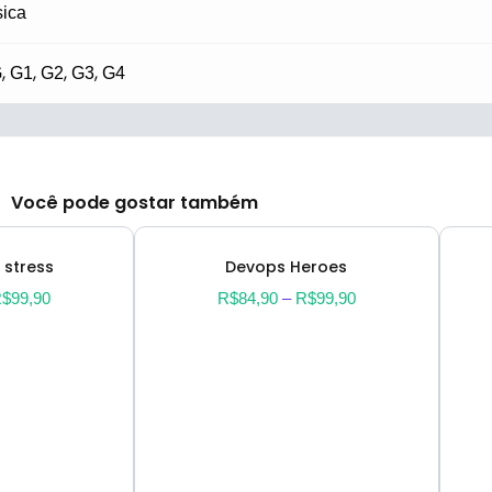
sica
,
,
,
,
G
G1
G2
G3
G4
Você pode gostar também
 stress
Devops Heroes
R$
99,90
R$
84,90
–
R$
99,90