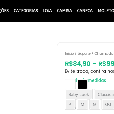
ÇÕES
CATEGORIAS
LOJA
CAMISA
CANECA
MOLET
/
/ Chamado&
Início
Suporte
R$
84,90
–
R$
99
Evite troca, confira n
Guia de medidas
Chamado&
Cor
Plantão&
Baby Look
Clássica
War-
Modelo
room&
P
M
G
GG
Sysadmin
Tamanho
quantidade