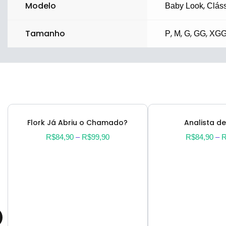
Modelo
,
Baby Look
Clás
Tamanho
,
,
,
,
P
M
G
GG
XG
Flork Já Abriu o Chamado?
Analista de
R$
84,90
–
R$
99,90
R$
84,90
–