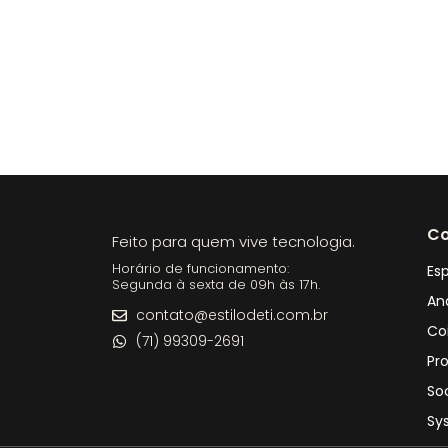
Co
Feito para quem vive tecnologia.
Horário de funcionamento:
Esp
Segunda à sexta de 09h às 17h.
An
contato@estilodeti.com.br
Co
(71) 99309-2691
Pr
So
Sy