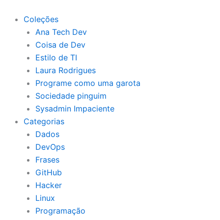
Ir
para
Coleções
o
Ana Tech Dev
conteúdo
Coisa de Dev
Estilo de TI
Laura Rodrigues
Programe como uma garota
Sociedade pinguim
Sysadmin Impaciente
Categorias
Dados
DevOps
Frases
GitHub
Hacker
Linux
Programação