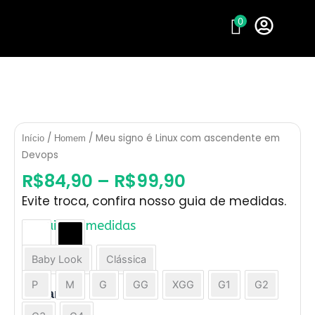
Ir
0
para
o
conteúdo
/
/ Meu signo é Linux com ascendente em
Início
Homem
Devops
R$
84,90
–
R$
99,90
Evite troca, confira nosso guia de medidas.
Guia de medidas
Meu
Cor
signo
Baby Look
Clássica
Modelo
é
Linux
P
M
G
GG
XGG
G1
G2
Tamanho
com
ascendente