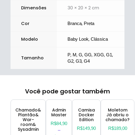
Dimensões
30 × 20 × 2 cm
Cor
,
Branca
Preta
Modelo
,
Baby Look
Clássica
,
,
,
,
,
,
P
M
G
GG
XGG
G1
Tamanho
,
,
G2
G3
G4
Você pode gostar também
Chamado&
Admin
Camisa
Moletom
Plantão&
Master
Docker
Já abriu o
War-
Edition
chamado?
R$
84,90
room&
R$
149,90
R$
189,00
Sysadmin
–