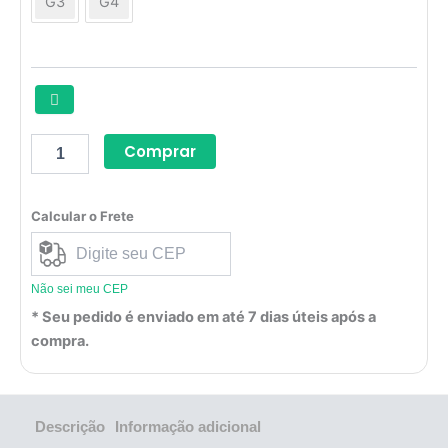
G3
G4
em
Devops
quantidade
Comprar
Calcular o Frete
Não sei meu CEP
* Seu pedido é enviado em até 7 dias úteis após a
compra.
Descrição
Informação adicional