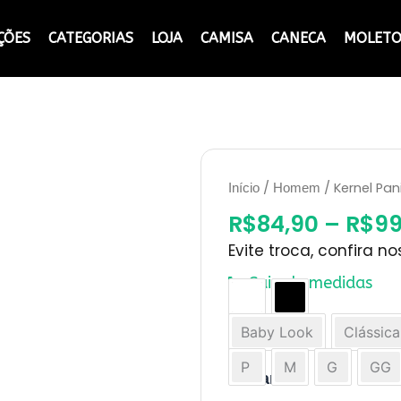
ÇÕES
CATEGORIAS
LOJA
CAMISA
CANECA
MOLET
/
/ Kernel Pan
Início
Homem
R$
84,90
–
R$
99
Evite troca, confira n
Guia de medidas
Kernel
Cor
Panic
Baby Look
Clássica
quantidade
Modelo
P
M
G
GG
Tamanho