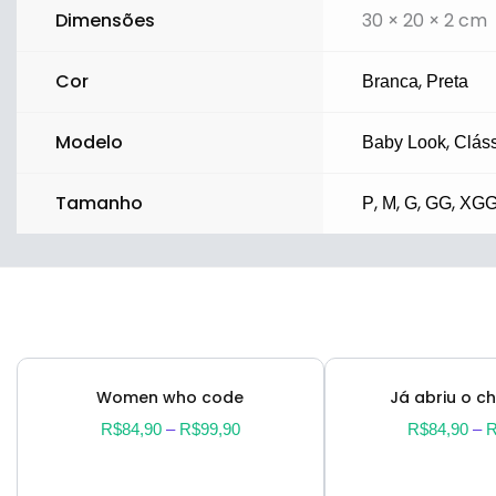
Dimensões
30 × 20 × 2 cm
Cor
,
Branca
Preta
Modelo
,
Baby Look
Clás
Tamanho
,
,
,
,
P
M
G
GG
XG
Women who code
Já abriu o 
R$
84,90
–
R$
99,90
R$
84,90
–