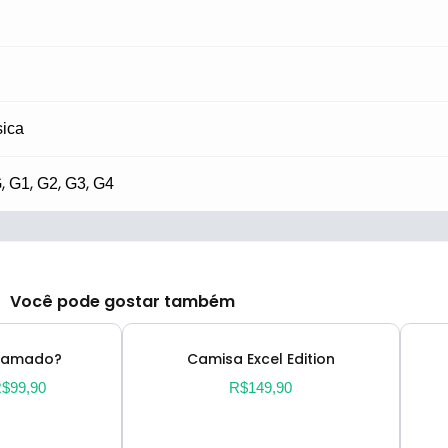
sica
,
,
,
,
G
G1
G2
G3
G4
Você pode gostar também
chamado?
Camisa Excel Edition
R$
99,90
R$
149,90