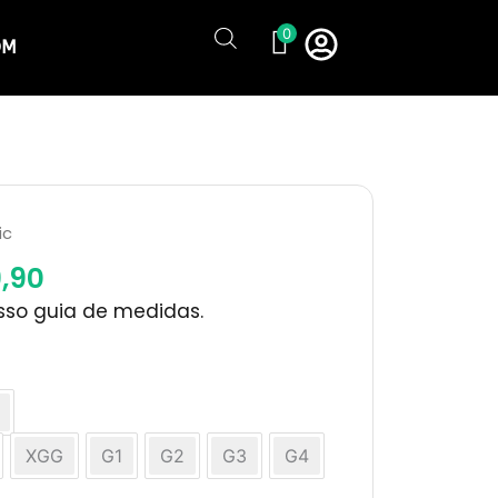
0
OM
ic
,90
osso guia de medidas.
XGG
G1
G2
G3
G4