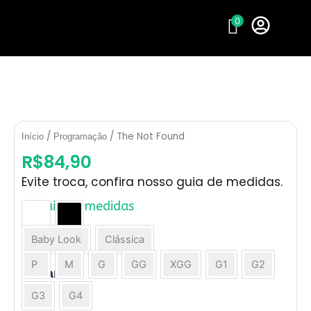
Ir
0
para
o
conteúdo
/
/ The Not Found
Início
Programação
R$
84,90
Evite troca, confira nosso guia de medidas.
Guia de medidas
The
Cor
Not
Baby Look
Clássica
Modelo
Found
quantidade
P
M
G
GG
XGG
G1
G2
Tamanho
G3
G4