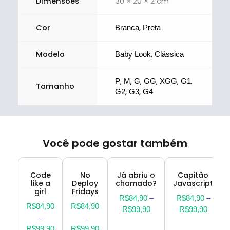
Dimensões
30 × 20 × 2 cm
Cor
,
Branca
Preta
Modelo
,
Baby Look
Clássica
,
,
,
,
,
,
P
M
G
GG
XGG
G1
Tamanho
,
,
G2
G3
G4
Você pode gostar também
Code
No
Já abriu o
Capitão
like a
Deploy
chamado?
Javascript
girl
Fridays
R$
84,90
–
R$
84,90
–
R$
84,90
R$
84,90
R$
99,90
R$
99,90
–
–
R$
99,90
R$
99,90