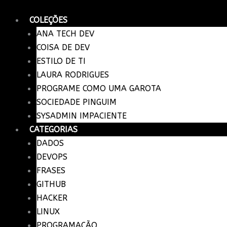
Ir
para
COLEÇÕES
o
ANA TECH DEV
conteúdo
COISA DE DEV
ESTILO DE TI
LAURA RODRIGUES
PROGRAME COMO UMA GAROTA
SOCIEDADE PINGUIM
SYSADMIN IMPACIENTE
CATEGORIAS
DADOS
DEVOPS
FRASES
GITHUB
HACKER
LINUX
PROGRAMAÇÃO